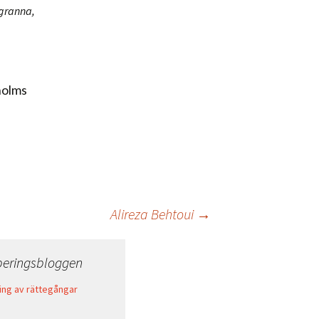
ggranna,
holms
Alireza Behtoui
→
beringsbloggen
ing av rättegångar