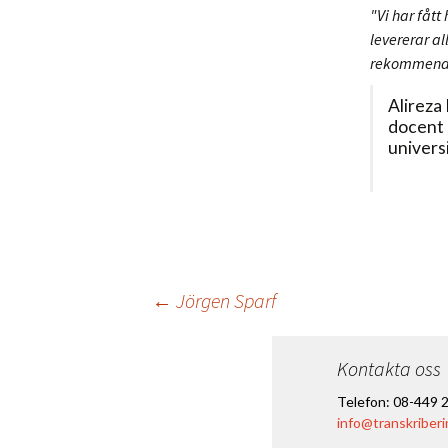
"Vi har fått
levererar al
rekommender
Alireza
docent 
universi
Inläggsnavigerin
←
Jörgen Sparf
Kontakta oss
Telefon: 08-449 
info@transkriberi