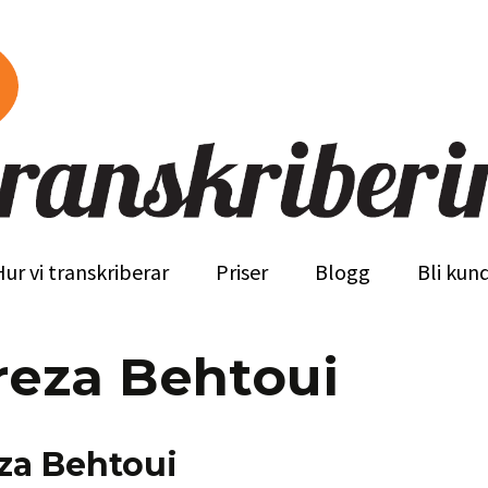
ribering.nu
Hoppa
Hur vi transkriberar
Priser
Blogg
Bli kun
till
innehåll
reza Behtoui
eza Behtoui