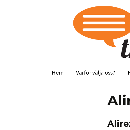
Transkribering.nu
Transk
Hem
Varför välja oss?
Ali
Alir