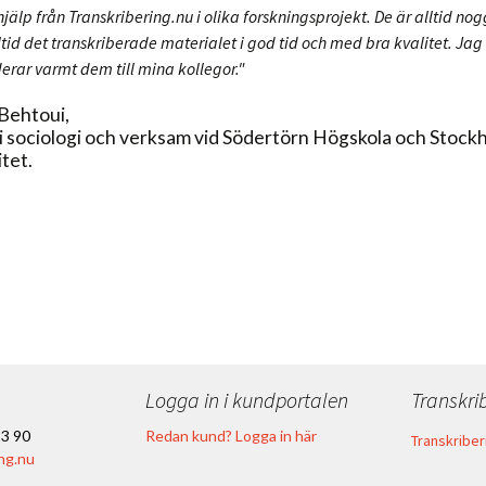
 hjälp från Transkribering.nu i olika forskningsprojekt. De är alltid no
ltid det transkriberade materialet i god tid och med bra kvalitet. Jag
ar varmt dem till mina kollegor."
 Behtoui,
i sociologi och verksam vid Södertörn Högskola och Stock
tet.
g
Logga in i kundportalen
Transkri
23 90
Redan kund? Logga in här
Transkriber
ng.nu